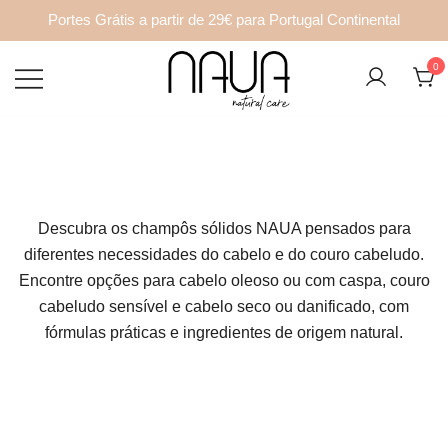
Portes Grátis a partir de 29€ para Portugal Continental
Saltar
0
para
o
A NAUA Natural Care é uma marca de
NAUA Natural Care
conteúdo
cosmética natural portuguesa que nasceu
em 2020, impulsionada pela curiosidade e
vontade de criar uma marca de cosmética
Descubra os champôs sólidos NAUA pensados para
sólida, responsável e para toda a família.
diferentes necessidades do cabelo e do couro cabeludo.
Encontre opções para cabelo oleoso ou com caspa, couro
cabeludo sensível e cabelo seco ou danificado, com
fórmulas práticas e ingredientes de origem natural.