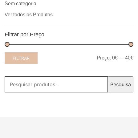
Sem categoria
Ver todos os Produtos
Filtrar por Preço
Preço
Preço
Preço:
0€
—
40€
FILTRAR
mínimo
máximo
Pesquisar
Pesquisa
por: