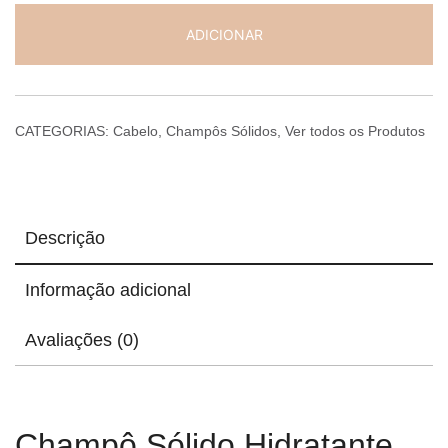
Sólido
ADICIONAR
Hidratante
para
Cabelos
Secos
CATEGORIAS:
Cabelo
,
Champôs Sólidos
,
Ver todos os Produtos
ou
Danificados
|
NAUA
Descrição
Informação adicional
Avaliações (0)
Champô Sólido Hidratante