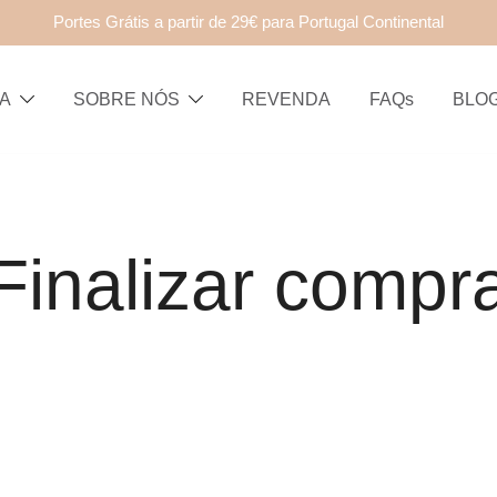
Portes Grátis a partir de 29€ para Portugal Continental
JA
SOBRE NÓS
REVENDA
FAQs
BLO
natural portuguesa que nasceu em 2020, impulsionada pela cur
responsável e para toda a família.
Finalizar compr