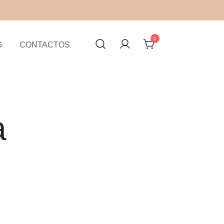
0
G
CONTACTOS
iosidade e vontade de criar uma marca de cosmética sólida,
a