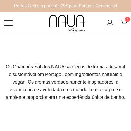
Portes Grátis a partir de 29€ para Portugal Continental
Saltar
0
para
o
A NAUA Natural Care é uma marca de
NAUA Natural Care
conteúdo
cosmética natural portuguesa que nasceu
em 2020, impulsionada pela curiosidade e
vontade de criar uma marca de cosmética
Os Champôs Sólidos NAUA são feitos de forma artesanal
sólida, responsável e para toda a família.
e sustentável em Portugal, com ingredientes naturais e
vegan. Os aromas verdadeiramente inspiradores, a
espuma rica e aveludada e o cuidado com o corpo e o
ambiente proporcionam uma experiência única de banho.